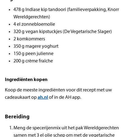
478 g Indiase kip tandoori (familieverpakking, Knorr
Wereldgerechten)
4 el zonnebloemolie
320 g vegan kipstuckjes (De Vegetarische Slager)
2 komkommers
350 g magere yoghurt
150 g peen julienne
200 g crème fraîche
Ingrediënten kopen
Koop de meeste ingrediënten voor dit recept met uw
cadeaukaart op
ah.nl
of in de AH app.
Bereiding
Meng de specerijenmix uit het pak Wereldgerechten
samen met 3 el olie schep om met de vegetarische