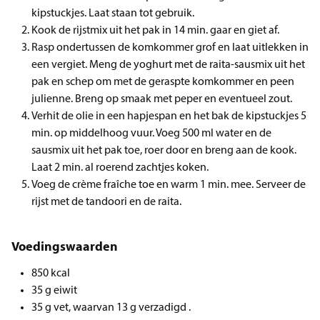
kipstuckjes. Laat staan tot gebruik.
Kook de rijstmix uit het pak in 14 min. gaar en giet af.
Rasp ondertussen de komkommer grof en laat uitlekken in
een vergiet. Meng de yoghurt met de raita-sausmix uit het
pak en schep om met de geraspte komkommer en peen
julienne. Breng op smaak met peper en eventueel zout.
Verhit de olie in een hapjespan en het bak de kipstuckjes 5
min. op middelhoog vuur. Voeg 500 ml water en de
sausmix uit het pak toe, roer door en breng aan de kook.
Laat 2 min. al roerend zachtjes koken.
Voeg de crème fraîche toe en warm 1 min. mee. Serveer de
rijst met de tandoori en de raita.
Voedingswaarden
850 kcal
35 g eiwit
35 g vet, waarvan 13 g verzadigd .