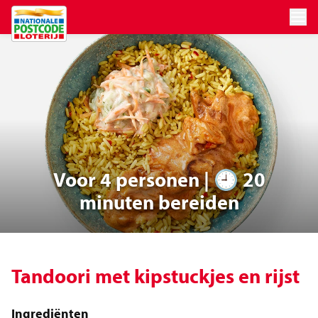
Ga naar de hoofdinhoud
Voor 4 personen | 🕘 20
minuten bereiden
Tandoori met kipstuckjes en rijst
Ingrediënten